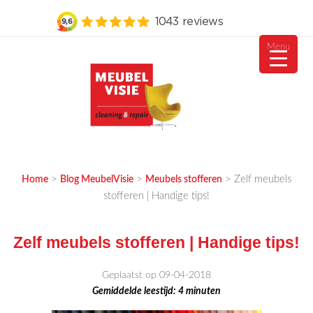
Menu
Ga
naar
de
inhoud
MEUBELVISIE
Passie voor meubels
>
>
>
Zelf meubels
Home
Blog MeubelVisie
Meubels stofferen
stofferen | Handige tips!
Zelf meubels stofferen | Handige tips!
Geplaatst op 09-04-2018
Gemiddelde leestijd:
4
minuten