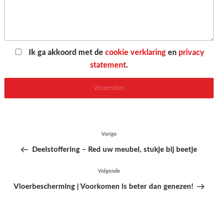
Ik ga akkoord met de
cookie verklaring
en
privacy
statement
.
Bericht
Vorige
Vorig
navigatie
bericht
Deelstoffering – Red uw meubel, stukje bij beetje
Volgende
Volgend
bericht
Vloerbescherming | Voorkomen is beter dan genezen!