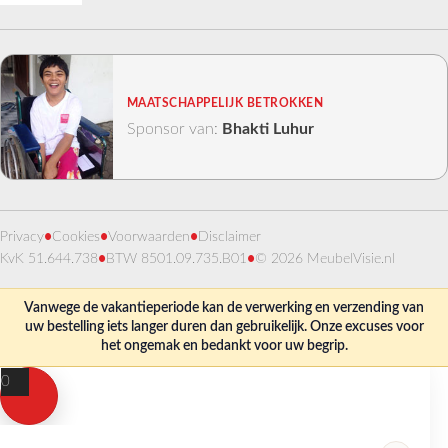
MAATSCHAPPELIJK BETROKKEN
Sponsor van:
Bhakti Luhur
Privacy
•
Cookies
•
Voorwaarden
•
Disclaimer
KvK 51.644.738
•
BTW 8501.09.735.B01
•
© 2026 MeubelVisie.nl
Vanwege de vakantieperiode kan de verwerking en verzending van
uw bestelling iets langer duren dan gebruikelijk. Onze excuses voor
het ongemak en bedankt voor uw begrip.
0