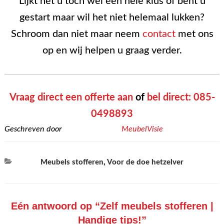
Lijkt het u toch wel een hele klus of bent u
gestart maar wil het niet helemaal lukken?
Schroom dan niet maar neem
contact
met ons
op en wij helpen u graag verder.
Vraag direct een offerte aan
of
bel direct: 085-
0498893
Geschreven door
MeubelVisie
Categorieën
Meubels stofferen
,
Voor de doe hetzelver
Eén antwoord op “Zelf meubels stofferen |
Handige tips!”