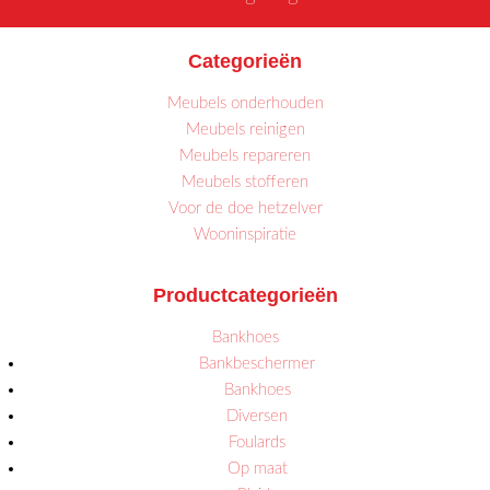
Categorieën
Meubels onderhouden
Meubels reinigen
Meubels repareren
Meubels stofferen
Voor de doe hetzelver
Wooninspiratie
Productcategorieën
Bankhoes
Bankbeschermer
Bankhoes
Diversen
Foulards
Op maat