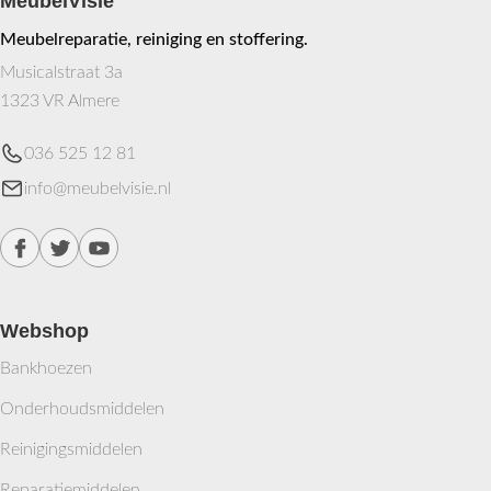
MeubelVisie
Meubelreparatie, reiniging en stoffering.
Musicalstraat 3a
1323 VR Almere
036 525 12 81
info@meubelvisie.nl
Webshop
Bankhoezen
Onderhoudsmiddelen
Reinigingsmiddelen
Reparatiemiddelen