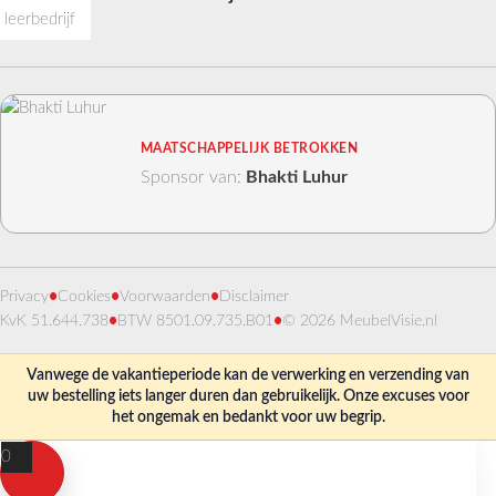
MAATSCHAPPELIJK BETROKKEN
Sponsor van:
Bhakti Luhur
Privacy
•
Cookies
•
Voorwaarden
•
Disclaimer
KvK 51.644.738
•
BTW 8501.09.735.B01
•
© 2026 MeubelVisie.nl
Vanwege de vakantieperiode kan de verwerking en verzending van
uw bestelling iets langer duren dan gebruikelijk. Onze excuses voor
het ongemak en bedankt voor uw begrip.
0