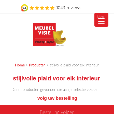
Menu
Ga
naar
de
inhoud
MEUBELVISIE
Passie voor meubels
>
>
stijlvolle plaid voor elk interieur
Home
Producten
stijlvolle plaid voor elk interieur
Geen producten gevonden die aan je selectie voldoen.
Volg uw bestelling
Bestelling volgen