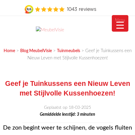
Menu
Ga
naar
MEUBELVISIE
Passie voor meubels
de
>
>
>
Geef je Tuinkussens een
Home
Blog MeubelVisie
Tuinmeubels
inhoud
Nieuw Leven met Stijlvolle Kussenhoezen!
Geef je Tuinkussens een Nieuw Leven
met Stijlvolle Kussenhoezen!
Geplaatst op 18-03-2025
Gemiddelde leestijd:
3
minuten
De zon begint weer te schijnen, de vogels fluiten