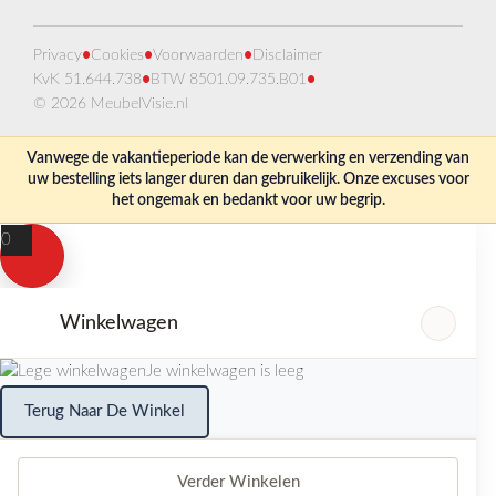
Privacy
•
Cookies
•
Voorwaarden
•
Disclaimer
KvK 51.644.738
•
BTW 8501.09.735.B01
•
© 2026 MeubelVisie.nl
Vanwege de vakantieperiode kan de verwerking en verzending van
uw bestelling iets langer duren dan gebruikelijk. Onze excuses voor
het ongemak en bedankt voor uw begrip.
0
Winkelwagen
Je winkelwagen is leeg
Terug Naar De Winkel
Verder Winkelen