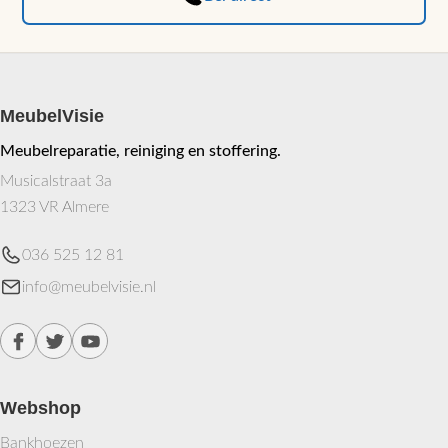
MeubelVisie
Meubelreparatie, reiniging en stoffering.
Musicalstraat 3a
1323 VR Almere
036 525 12 81
info@meubelvisie.nl
Webshop
Bankhoezen