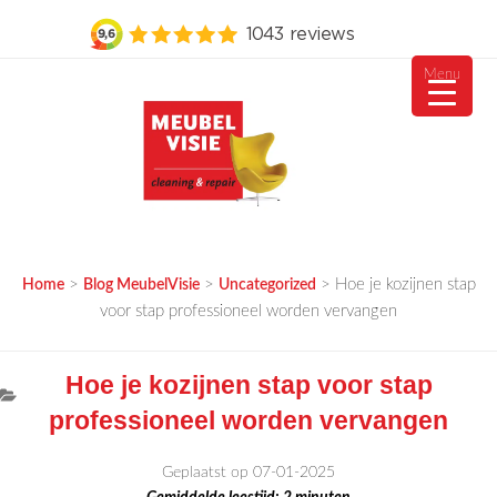
Menu
Ga
naar
de
inhoud
MEUBELVISIE
Passie voor meubels
>
>
>
Hoe je kozijnen stap
Home
Blog MeubelVisie
Uncategorized
voor stap professioneel worden vervangen
Hoe je kozijnen stap voor stap
professioneel worden vervangen
Geplaatst op 07-01-2025