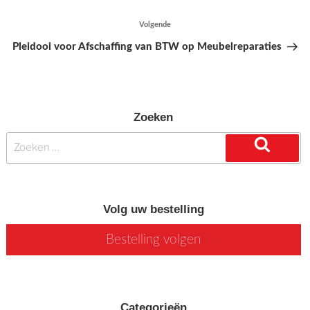
Volgende
Volgend
bericht
Pleidooi voor Afschaffing van BTW op Meubelreparaties
Zoeken
Zoeken
naar:
Zoeken
Volg uw bestelling
Bestelling volgen
Categorieën