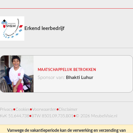
Erkend leerbedrijf
MAATSCHAPPELIJK BETROKKEN
Sponsor van:
Bhakti Luhur
Privacy
•
Cookies
•
Voorwaarden
•
Disclaimer
KvK 51.644.738
•
BTW 8501.09.735.B01
•
© 2026 MeubelVisie.nl
Vanwege de vakantieperiode kan de verwerking en verzending van