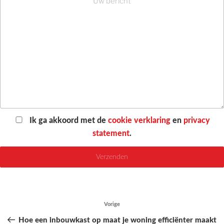
Ik ga akkoord met de
cookie verklaring
en
privacy
statement
.
Bericht
Vorige
Vorig
navigatie
bericht
Hoe een inbouwkast op maat je woning efficiënter maakt