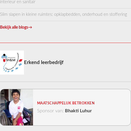
interieur en sanitair
Slim slapen in kleine ruimtes: opklapbedden, onderhoud en stoffering
Bekijk alle blogs
→
Erkend leerbedrijf
MAATSCHAPPELIJK BETROKKEN
Sponsor van:
Bhakti Luhur