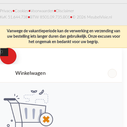
Privacy
•
Cookies
•
Voorwaarden
•
Disclaimer
KvK 51.644.738
•
BTW 8501.09.735.B01
•
© 2026 MeubelVisie.nl
Vanwege de vakantieperiode kan de verwerking en verzending van
uw bestelling iets langer duren dan gebruikelijk. Onze excuses voor
het ongemak en bedankt voor uw begrip.
0
Winkelwagen