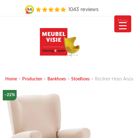
Menu
Ga
naar
de
inhoud
MEUBELVISIE
Passie voor meubels
>
>
>
>
Recliner Hoes Anza
Home
Producten
Bankhoes
Stoelhoes
−22%