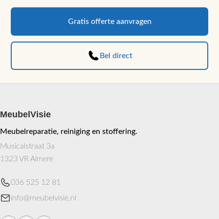
variaties.
variaties.
Deze
Deze
Gratis offerte aanvragen
optie
optie
kan
kan
Bel direct
gekozen
gekozen
worden
worden
op
op
de
de
productpagina
productpagina
MeubelVisie
Meubelreparatie, reiniging en stoffering.
Musicalstraat 3a
1323 VR Almere
036 525 12 81
info@meubelvisie.nl