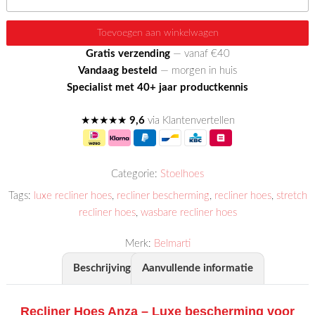
Hoes
Anza
Toevoegen aan winkelwagen
aantal
Gratis verzending
— vanaf €40
Vandaag besteld
— morgen in huis
Specialist met 40+ jaar productkennis
★★★★★
9,6
via Klantenvertellen
Categorie:
Stoelhoes
Tags:
luxe recliner hoes
,
recliner bescherming
,
recliner hoes
,
stretch
recliner hoes
,
wasbare recliner hoes
Merk:
Belmarti
Beschrijving
Aanvullende informatie
Recliner Hoes Anza – Luxe bescherming voor