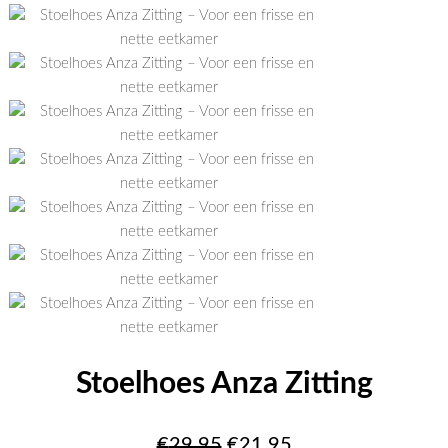
Stoelhoes Anza Zitting
Oorspronkelijke
Huidige
€
29.95
€
21.95