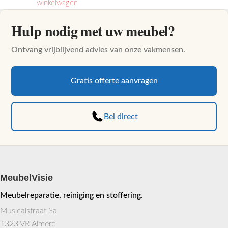
Dit
winkelwagen
was:
is:
product
op
productpag
product
€59.95.
€44.95.
heeft
de
Hulp nodig met uw meubel?
heeft
meerdere
productpagina
meerdere
variaties.
Ontvang vrijblijvend advies van onze vakmensen.
variaties.
Deze
Deze
optie
optie
Gratis offerte aanvragen
kan
kan
gekozen
gekozen
worden
worden
Bel direct
op
op
de
de
productpag
productpagina
MeubelVisie
Meubelreparatie, reiniging en stoffering.
Musicalstraat 3a
1323 VR Almere