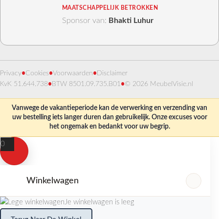
MAATSCHAPPELIJK BETROKKEN
Sponsor van:
Bhakti Luhur
Privacy
•
Cookies
•
Voorwaarden
•
Disclaimer
KvK 51.644.738
•
BTW 8501.09.735.B01
•
© 2026 MeubelVisie.nl
Vanwege de vakantieperiode kan de verwerking en verzending van
uw bestelling iets langer duren dan gebruikelijk. Onze excuses voor
het ongemak en bedankt voor uw begrip.
0
Winkelwagen
Je winkelwagen is leeg