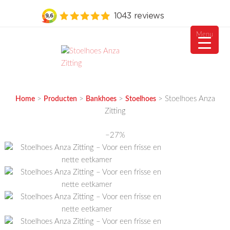
Menu
Ga
naar
de
MEUBELVISIE
Passie voor meubels
inhoud
>
>
>
>
Stoelhoes Anza
Home
Producten
Bankhoes
Stoelhoes
Zitting
−27%