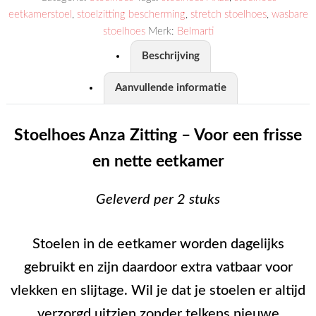
eetkamerstoel
,
stoelzitting bescherming
,
stretch stoelhoes
,
wasbare
stoelhoes
Merk:
Belmarti
Beschrijving
Aanvullende informatie
Stoelhoes Anza Zitting – Voor een frisse
en nette eetkamer
Geleverd per 2 stuks
Stoelen in de eetkamer worden dagelijks
gebruikt en zijn daardoor extra vatbaar voor
vlekken en slijtage. Wil je dat je stoelen er altijd
verzorgd uitzien zonder telkens nieuwe