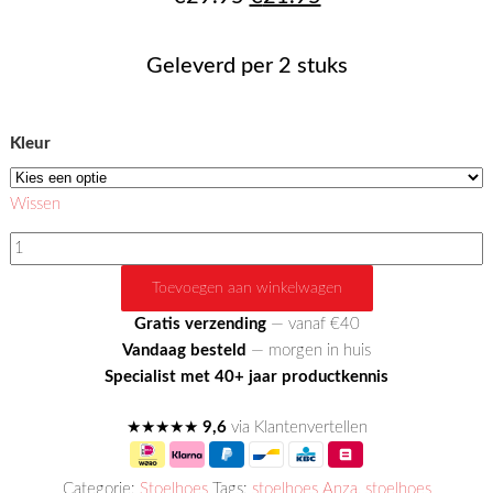
prijs
prijs
Geleverd per 2 stuks
was:
is:
€29.95.
€21.95.
Kleur
Wissen
Stoelhoes
Anza
Toevoegen aan winkelwagen
Zitting
aantal
Gratis verzending
— vanaf €40
Vandaag besteld
— morgen in huis
Specialist met 40+ jaar productkennis
★★★★★
9,6
via Klantenvertellen
Categorie:
Stoelhoes
Tags:
stoelhoes Anza
,
stoelhoes