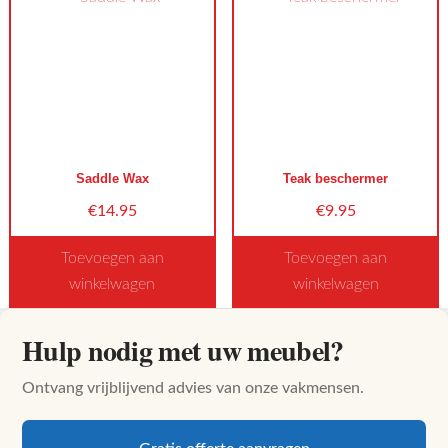
product
product
heeft
heeft
meerdere
meerdere
variaties.
variaties.
Deze
Deze
optie
optie
kan
kan
Saddle Wax
Teak beschermer
gekozen
gekozen
worden
worden
€
14.95
€
9.95
op
op
Toevoegen aan
Toevoegen aan
de
de
winkelwagen
winkelwagen
productpagina
productpagina
Dit
Hulp nodig met uw meubel?
product
heeft
Ontvang vrijblijvend advies van onze vakmensen.
meerdere
variaties.
Deze