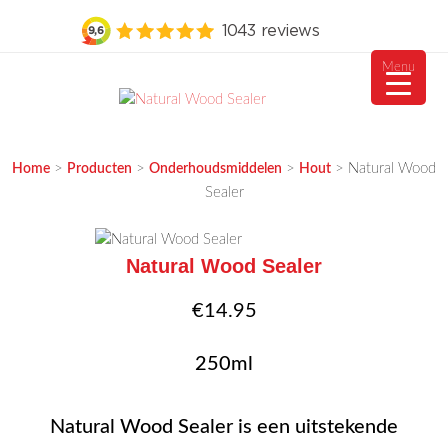
Menu
Ga
naar
MEUBELVISIE
Passie voor meubels
de
>
>
>
>
Natural Wood
Home
Producten
Onderhoudsmiddelen
Hout
inhoud
Sealer
Natural Wood Sealer
€
14.95
250ml
Natural Wood Sealer is een uitstekende