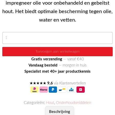
impregneer olie voor onbehandeld en gebeitst
hout. Het biedt optimale bescherming tegen olie,
water en vetten.
Natural
Wood
Sealer
Toevoegen aan winkelwagen
aantal
Gratis verzending
— vanaf €40
Vandaag besteld
— morgen in huis
Specialist met 40+ jaar productkennis
★★★★★
9,6
via Klantenvertellen
Categorieën:
Hout
,
Onderhoudsmiddelen
Beschrijving