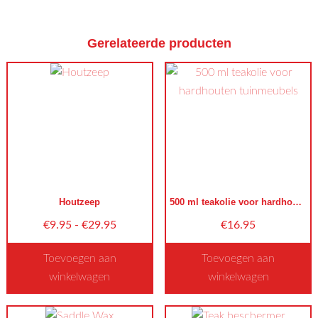
Gerelateerde producten
Houtzeep
500 ml teakolie voor hardhouten tuinmeubels
Prijsklasse:
€
9.95
-
€
29.95
€
16.95
€9.95
Toevoegen aan
Toevoegen aan
tot
winkelwagen
winkelwagen
€29.95
Dit
Dit