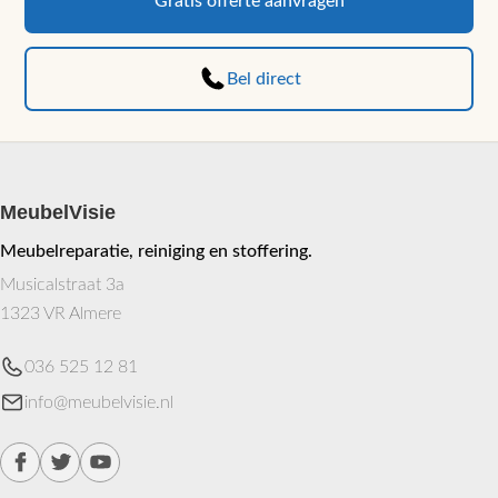
Gratis offerte aanvragen
optie
kan
Bel direct
gekozen
worden
op
de
productpagina
MeubelVisie
Meubelreparatie, reiniging en stoffering.
Musicalstraat 3a
1323 VR Almere
036 525 12 81
info@meubelvisie.nl