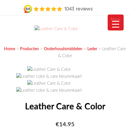
Menu
Ga
naar
MEUBELVISIE
Passie voor meubels
de
>
>
>
>
Leather Care
Home
Producten
Onderhoudsmiddelen
Leder
inhoud
& Color
Leather Care & Color
€
14.95