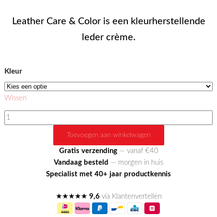
Leather Care & Color is een kleurherstellende
leder crème.
Kleur
Wissen
Leather
Care
Toevoegen aan winkelwagen
&
Color
Gratis verzending
— vanaf €40
aantal
Vandaag besteld
— morgen in huis
Specialist met 40+ jaar productkennis
★★★★★
9,6
via Klantenvertellen