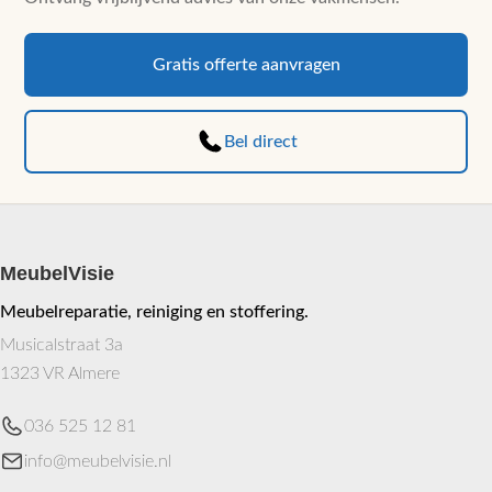
variaties.
worden
Deze
op
optie
Gratis offerte aanvragen
de
kan
productpagina
gekozen
worden
Bel direct
op
de
productpag
MeubelVisie
Meubelreparatie, reiniging en stoffering.
Musicalstraat 3a
1323 VR Almere
036 525 12 81
info@meubelvisie.nl