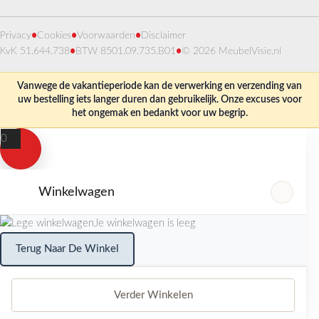
Privacy
•
Cookies
•
Voorwaarden
•
Disclaimer
KvK 51.644.738
•
BTW 8501.09.735.B01
•
© 2026 MeubelVisie.nl
Vanwege de vakantieperiode kan de verwerking en verzending van
uw bestelling iets langer duren dan gebruikelijk. Onze excuses voor
het ongemak en bedankt voor uw begrip.
0
Winkelwagen
Je winkelwagen is leeg
Terug Naar De Winkel
Verder Winkelen