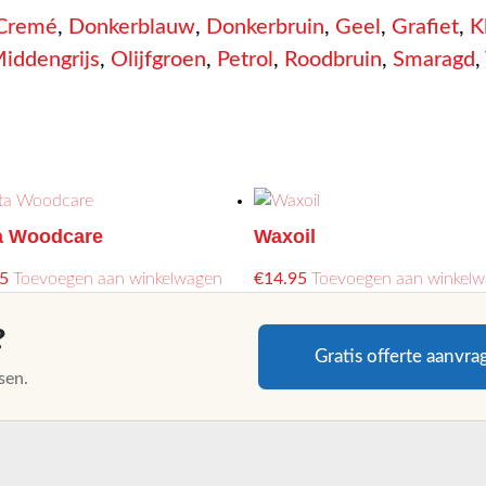
Cremé
,
Donkerblauw
,
Donkerbruin
,
Geel
,
Grafiet
,
K
iddengrijs
,
Olijfgroen
,
Petrol
,
Roodbruin
,
Smaragd
,
a Woodcare
Waxoil
5
Toevoegen aan winkelwagen
€
14.95
Toevoegen aan winkel
?
Gratis offerte aanvra
sen.