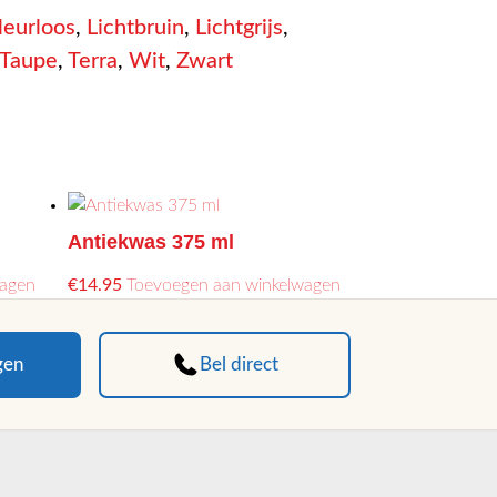
leurloos
,
Lichtbruin
,
Lichtgrijs
,
Taupe
,
Terra
,
Wit
,
Zwart
Antiekwas 375 ml
Dit
wagen
€
14.95
Toevoegen aan winkelwagen
product
heeft
meerdere
gen
Bel direct
variaties.
Deze
optie
kan
gekozen