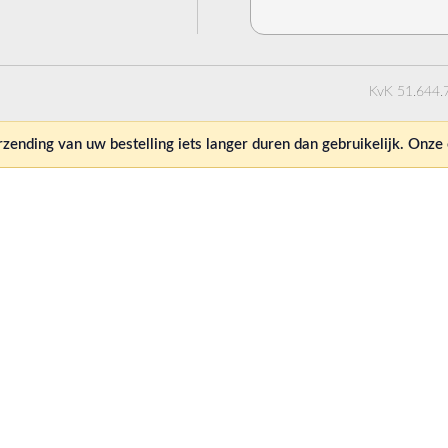
KvK 51.644.
ending van uw bestelling iets langer duren dan gebruikelijk. Onz