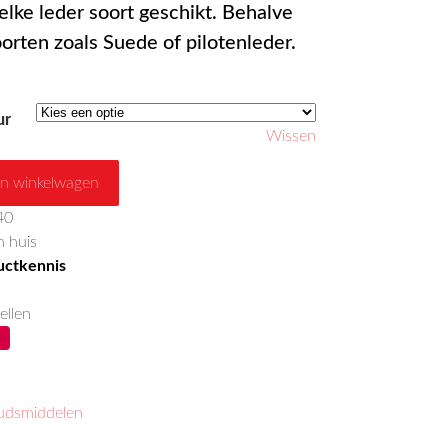
elke leder soort geschikt. Behalve
orten zoals Suede of pilotenleder.
ur
Wissen
n winkelwagen
40
 huis
ductkennis
ellen
dsmiddelen