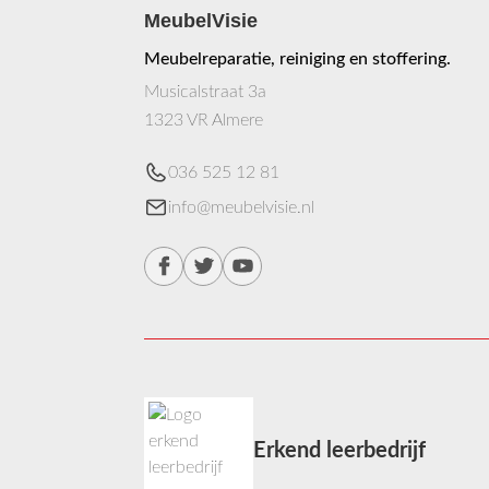
MeubelVisie
Meubelreparatie, reiniging en stoffering.
Musicalstraat 3a
1323 VR Almere
036 525 12 81
info@meubelvisie.nl
Erkend leerbedrijf