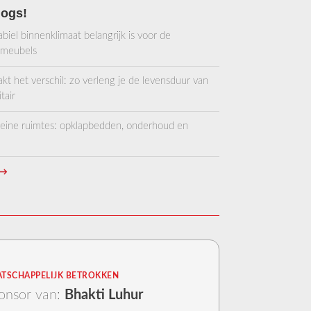
logs!
worden
op
iel binnenklimaat belangrijk is voor de
de
 meubels
productpagina
 het verschil: zo verleng je de levensduur van
tair
kleine ruimtes: opklapbedden, onderhoud en
→
TSCHAPPELIJK BETROKKEN
onsor van:
Bhakti Luhur