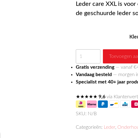
Leder care XXL is voor 
de geschuurde leder so
Kle
Leder
Toevoegen aa
care
Gratis verzending
— vanaf €
XXL
Vandaag besteld
— morgen in
aantal
Specialist met 40+ jaar pro
★★★★★
9,6
via Klantenvert
SKU:
N/B
Categorieën:
Leder
,
Onderhou