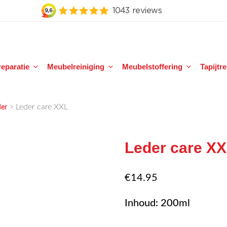
eparatie
Meubelreiniging
Meubelstoffering
Tapijtr
>
Leder care XXL
der
Leder care X
€
14.95
Inhoud: 200ml