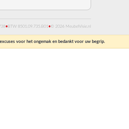
738
•
BTW 8501.09.735.B01
•
© 2026 MeubelVisie.nl
e excuses voor het ongemak en bedankt voor uw begrip.