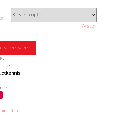
ur
Wissen
n winkelwagen
40
 huis
ductkennis
ellen
middelen