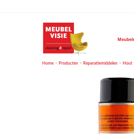
Ga
naar
de
inhoud
Meubelr
MEUBELVISIE
Passie voor meubels
>
>
>
Home
Producten
Reparatiemiddelen
Hout