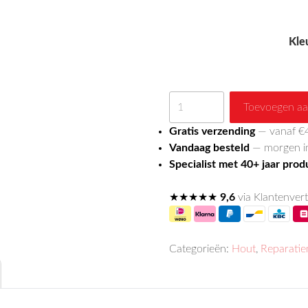
Kle
Meubellak
Toevoegen aa
aantal
Gratis verzending
— vanaf €
Vandaag besteld
— morgen in
Specialist met 40+ jaar pro
★★★★★
9,6
via Klantenvert
Categorieën:
Hout
,
Reparatie