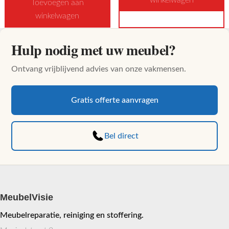
productpagina
Toevoegen aan
winkelwagen
Dit
product
Hulp nodig met uw meubel?
heeft
meerdere
Ontvang vrijblijvend advies van onze vakmensen.
variaties.
Deze
optie
Gratis offerte aanvragen
kan
gekozen
Bel direct
worden
op
de
productpagina
MeubelVisie
Meubelreparatie, reiniging en stoffering.