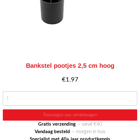
Bankstel pootjes 2,5 cm hoog
€
1.97
Bankstel
pootjes
2,5
Toevoegen aan winkelwagen
cm
Gratis verzending
— vanaf €40
hoog
Vandaag besteld
— morgen in huis
aantal
Specialist met 40+ jaar productkennis