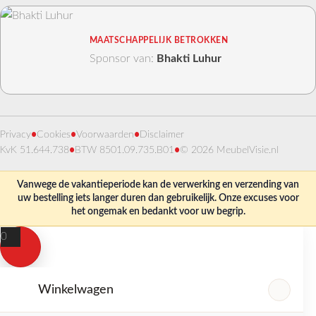
MAATSCHAPPELIJK BETROKKEN
Sponsor van:
Bhakti Luhur
Privacy
•
Cookies
•
Voorwaarden
•
Disclaimer
KvK 51.644.738
•
BTW 8501.09.735.B01
•
© 2026 MeubelVisie.nl
Vanwege de vakantieperiode kan de verwerking en verzending van
uw bestelling iets langer duren dan gebruikelijk. Onze excuses voor
het ongemak en bedankt voor uw begrip.
0
Winkelwagen