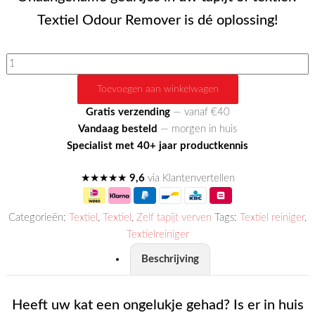
Textiel Odour Remover is dé oplossing!
Textiel
Odour
Toevoegen aan winkelwagen
Remover
aantal
Gratis verzending
— vanaf €40
Vandaag besteld
— morgen in huis
Specialist met 40+ jaar productkennis
★★★★★
9,6
via Klantenvertellen
Categorieën:
Textiel
,
Textiel
,
Zelf tapijt verven
Tags:
Textiel reiniger
,
Textielreiniger
Beschrijving
Heeft uw kat een ongelukje gehad? Is er in huis