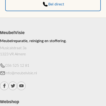
Bel direct
MeubelVisie
Meubelreparatie, reiniging en stoffering.
Musicalstraat 3a
1323 VR Almere
036 525 12 81
info@meubelvisie.nl
Webshop