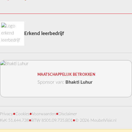
Erkend leerbedrijf
MAATSCHAPPELIJK BETROKKEN
Sponsor van:
Bhakti Luhur
Privacy
•
Cookies
•
Voorwaarden
•
Disclaimer
KvK 51.644.738
•
BTW 8501.09.735.B01
•
© 2026 MeubelVisie.nl