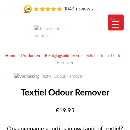
Menu
Ga
naar
de
MEUBELVISIE
Passie voor meubels
inhoud
>
>
>
>
Textiel Odour
Home
Producten
Reinigingsmiddelen
Textiel
Remover
Textiel Odour Remover
€
19.95
Onaangename geurtjes in uw tapijt of textiel?