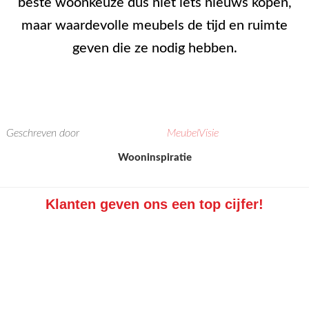
beste woonkeuze dus niet iets nieuws kopen,
maar waardevolle meubels de tijd en ruimte
geven die ze nodig hebben.
Geschreven door
MeubelVisie
Categorieën
Wooninspiratie
Klanten geven ons een top cijfer!