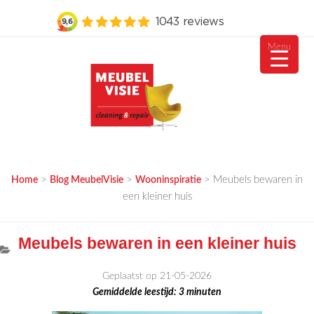
Menu
Ga
naar
de
inhoud
MEUBELVISIE
Passie voor meubels
>
>
>
Meubels bewaren in
Home
Blog MeubelVisie
Wooninspiratie
een kleiner huis
Meubels bewaren in een kleiner huis
Geplaatst op 21-05-2026
Gemiddelde leestijd:
3
minuten