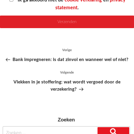
statement
.
Bericht
Vorige
Vorig
navigatie
bericht
Bank impregneren: is dat zinvol en wanneer wel of niet?
Volgende
Volgend
bericht
Vlekken in je stoffering: wat wordt vergoed door de
verzekering?
Zoeken
Zoeken
naar: