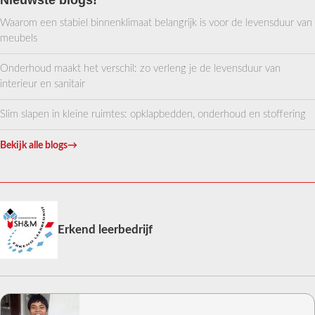
Nieuwste blogs!
Waarom een stabiel binnenklimaat belangrijk is voor de levensduur van
meubels
Onderhoud maakt het verschil: zo verleng je de levensduur van
interieur en sanitair
Slim slapen in kleine ruimtes: opklapbedden, onderhoud en stoffering
Bekijk alle blogs
→
Erkend leerbedrijf