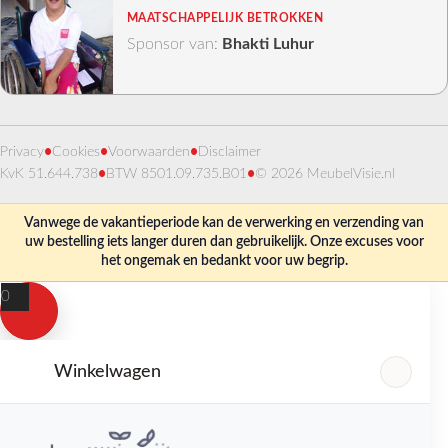
MAATSCHAPPELIJK BETROKKEN
Sponsor van:
Bhakti Luhur
Privacy
•
Cookies
•
Voorwaarden
•
Disclaimer
KvK 51.644.738
•
BTW 8501.09.735.B01
•
© 2026 MeubelVisie.nl
Vanwege de vakantieperiode kan de verwerking en verzending van
uw bestelling iets langer duren dan gebruikelijk. Onze excuses voor
het ongemak en bedankt voor uw begrip.
0
Winkelwagen