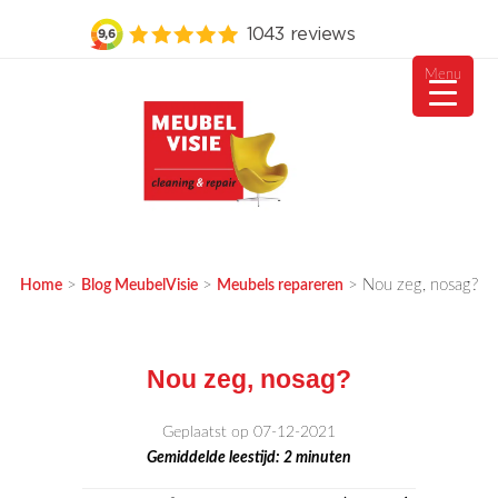
Menu
Ga
naar
de
inhoud
MEUBELVISIE
Passie voor meubels
>
>
>
Nou zeg, nosag?
Home
Blog MeubelVisie
Meubels repareren
Nou zeg, nosag?
Geplaatst op 07-12-2021
Gemiddelde leestijd:
2
minuten