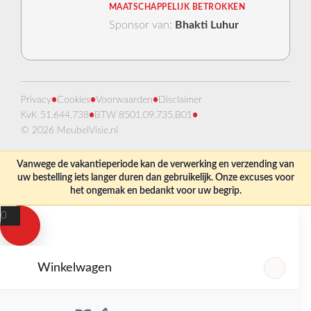
MAATSCHAPPELIJK BETROKKEN
Sponsor van:
Bhakti Luhur
Privacy
•
Cookies
•
Voorwaarden
•
Disclaimer
KvK 51.644.738
•
BTW 8501.09.735.B01
•
© 2026 MeubelVisie.nl
Vanwege de vakantieperiode kan de verwerking en verzending van
uw bestelling iets langer duren dan gebruikelijk. Onze excuses voor
het ongemak en bedankt voor uw begrip.
0
Winkelwagen