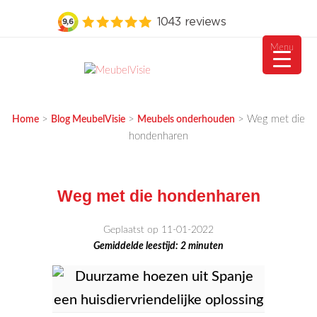
Menu
Ga
naar
MEUBELVISIE
Passie voor meubels
de
>
>
>
Weg met die
Home
Blog MeubelVisie
Meubels onderhouden
inhoud
hondenharen
Weg met die hondenharen
Geplaatst op 11-01-2022
Gemiddelde leestijd:
2
minuten