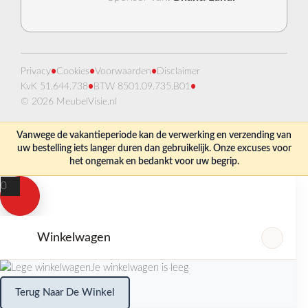
Privacy
•
Cookies
•
Voorwaarden
•
Disclaimer
KvK 51.644.738
•
BTW 8501.09.735.B01
•
© 2026 MeubelVisie.nl
Vanwege de vakantieperiode kan de verwerking en verzending van
uw bestelling iets langer duren dan gebruikelijk. Onze excuses voor
het ongemak en bedankt voor uw begrip.
0
Winkelwagen
Je winkelwagen is leeg
Terug Naar De Winkel