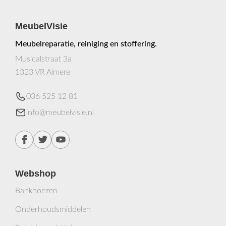
MeubelVisie
Meubelreparatie, reiniging en stoffering.
Musicalstraat 3a
1323 VR Almere
036 525 12 81
info@meubelvisie.nl
Webshop
Bankhoezen
Onderhoudsmiddelen