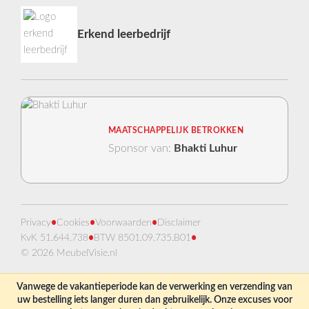
Erkend leerbedrijf
MAATSCHAPPELIJK BETROKKEN
Sponsor van:
Bhakti Luhur
Privacy
•
Cookies
•
Voorwaarden
•
Disclaimer
KvK 51.644.738
•
BTW 8501.09.735.B01
•
© 2026 MeubelVisie.nl
Vanwege de vakantieperiode kan de verwerking en verzending van
uw bestelling iets langer duren dan gebruikelijk. Onze excuses voor