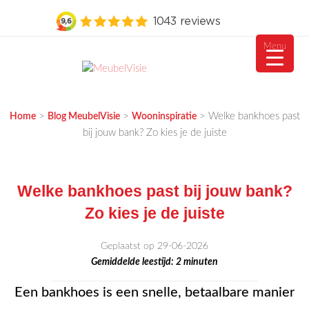
Menu
Ga
naar
MEUBELVISIE
Passie voor meubels
de
>
>
>
Welke bankhoes past
Home
Blog MeubelVisie
Wooninspiratie
inhoud
bij jouw bank? Zo kies je de juiste
Welke bankhoes past bij jouw bank?
Zo kies je de juiste
Geplaatst op 29-06-2026
Gemiddelde leestijd:
2
minuten
Een bankhoes is een snelle, betaalbare manier