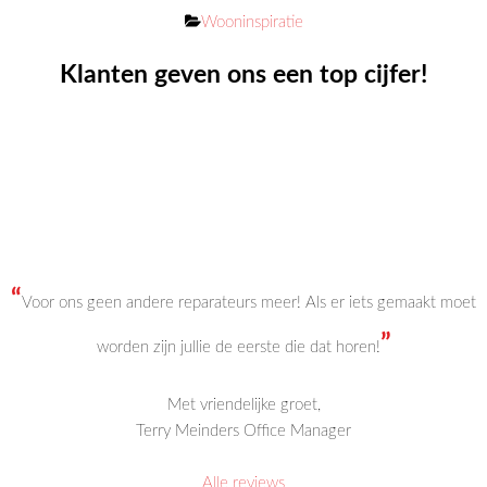
Categorieën
Wooninspiratie
Klanten geven ons een top cijfer!
“
Voor ons geen andere reparateurs meer! Als er iets gemaakt moet
”
worden zijn jullie de eerste die dat horen!
Met vriendelijke groet,
Terry Meinders Office Manager
Alle reviews