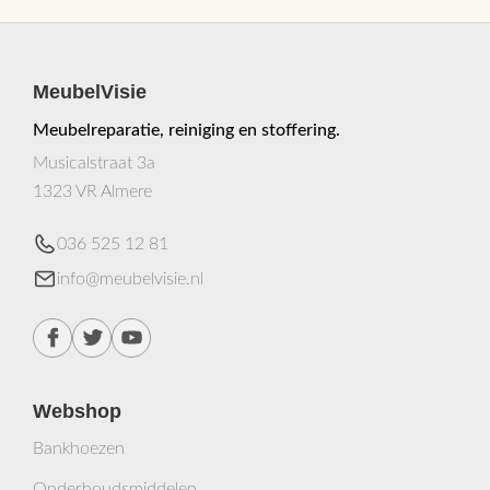
MeubelVisie
Meubelreparatie, reiniging en stoffering.
Musicalstraat 3a
1323 VR Almere
036 525 12 81
info@meubelvisie.nl
Webshop
Bankhoezen
Onderhoudsmiddelen