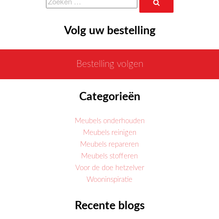
Zoeken
naar:
Volg uw bestelling
Bestelling volgen
Categorieën
Meubels onderhouden
Meubels reinigen
Meubels repareren
Meubels stofferen
Voor de doe hetzelver
Wooninspiratie
Recente blogs