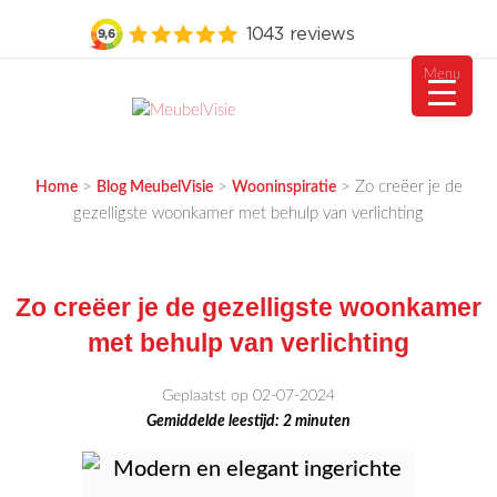
Menu
Ga
naar
MEUBELVISIE
Passie voor meubels
de
>
>
>
Zo creëer je de
Home
Blog MeubelVisie
Wooninspiratie
inhoud
gezelligste woonkamer met behulp van verlichting
Zo creëer je de gezelligste woonkamer
met behulp van verlichting
Geplaatst op 02-07-2024
Gemiddelde leestijd:
2
minuten