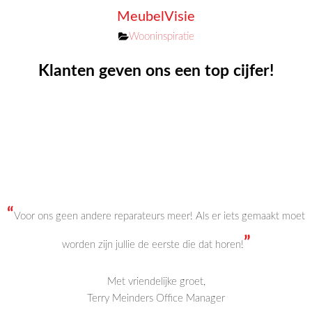
MeubelVisie
Categorieën
Wooninspiratie
Klanten geven ons een top cijfer!
“
Voor ons geen andere reparateurs meer! Als er iets gemaakt moet
”
worden zijn jullie de eerste die dat horen!
Met vriendelijke groet,
Terry Meinders Office Manager