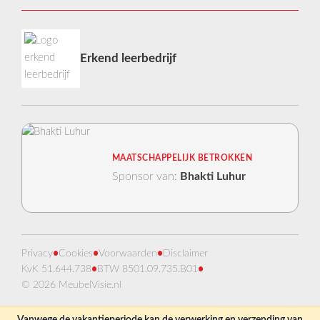
Erkend leerbedrijf
MAATSCHAPPELIJK BETROKKEN
Sponsor van:
Bhakti Luhur
Privacy
•
Cookies
•
Voorwaarden
•
Disclaimer
KvK 51.644.738
•
BTW 8501.09.735.B01
•
© 2026 MeubelVisie.nl
Vanwege de vakantieperiode kan de verwerking en verzending van