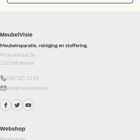
MeubelVisie
Meubelreparatie, reiniging en stoffering.
Musicalstraat 3a
1323 VR Almere
036 525 12 81
info@meubelvisie.nl
Webshop
Bankhoezen