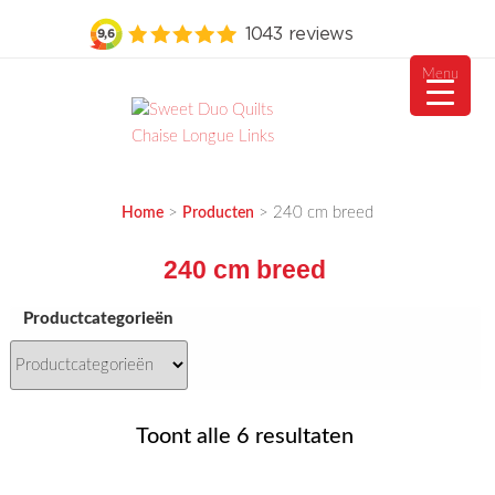
Menu
Ga
naar
de
MEUBELVISIE
Passie voor meubels
inhoud
>
>
240 cm breed
Home
Producten
240 cm breed
Productcategorieën
Gesorteerd
Toont alle 6 resultaten
op