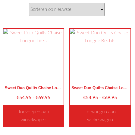
nieuwste
Sweet Duo Quilts Chaise Longue Links
Sweet Duo Quilts Chaise Longue Rechts
Prijsklasse:
Prijsklas
€
54.95
-
€
69.95
€
54.95
-
€
69.95
€54.95
€54.95
Toevoegen aan
Toevoegen aan
tot
tot
winkelwagen
winkelwagen
€69.95
€69.95
Dit
Dit