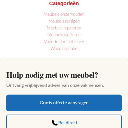
Categorieën
kan
kan
gekozen
gekozen
Meubels onderhouden
worden
worden
Meubels reinigen
op
op
Meubels repareren
de
de
Meubels stofferen
Voor de doe hetzelver
productpagina
productpagina
Wooninspiratie
Hulp nodig met uw meubel?
Ontvang vrijblijvend advies van onze vakmensen.
Gratis offerte aanvragen
Bel direct