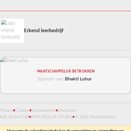
Erkend leerbedrijf
MAATSCHAPPELIJK BETROKKEN
Sponsor van:
Bhakti Luhur
Privacy
•
Cookies
•
Voorwaarden
•
Disclaimer
KvK 51.644.738
•
BTW 8501.09.735.B01
•
© 2026 MeubelVisie.nl