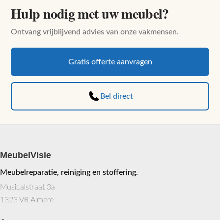
Hulp nodig met uw meubel?
product
product
heeft
heeft
Ontvang vrijblijvend advies van onze vakmensen.
meerdere
meerdere
variaties.
variaties.
Deze
Deze
Gratis offerte aanvragen
optie
optie
kan
kan
Bel direct
gekozen
gekozen
worden
worden
op
op
de
de
productpagina
productpagina
MeubelVisie
Meubelreparatie, reiniging en stoffering.
Musicalstraat 3a
1323 VR Almere