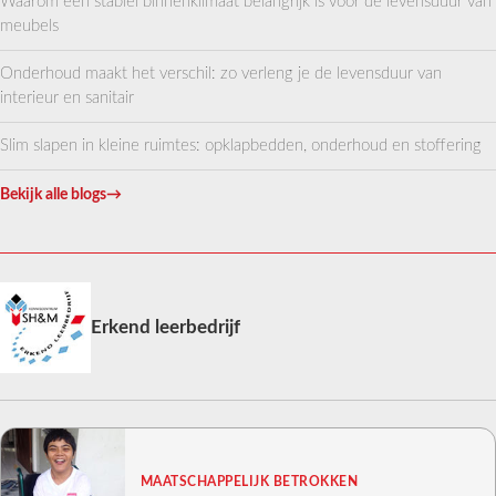
Waarom een stabiel binnenklimaat belangrijk is voor de levensduur van
meubels
Onderhoud maakt het verschil: zo verleng je de levensduur van
interieur en sanitair
Slim slapen in kleine ruimtes: opklapbedden, onderhoud en stoffering
Bekijk alle blogs
→
Erkend leerbedrijf
MAATSCHAPPELIJK BETROKKEN