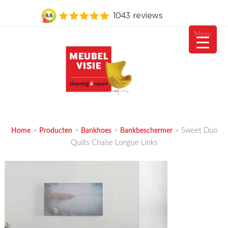
Menu
Ga
naar
de
inhoud
MEUBELVISIE
Passie voor meubels
>
>
>
>
Sweet Duo
Home
Producten
Bankhoes
Bankbeschermer
Quilts Chaise Longue Links