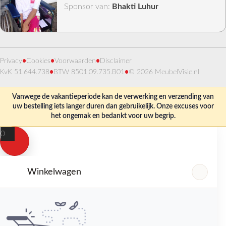
Sponsor van:
Bhakti Luhur
Privacy
•
Cookies
•
Voorwaarden
•
Disclaimer
KvK 51.644.738
•
BTW 8501.09.735.B01
•
© 2026 MeubelVisie.nl
Vanwege de vakantieperiode kan de verwerking en verzending van
uw bestelling iets langer duren dan gebruikelijk. Onze excuses voor
het ongemak en bedankt voor uw begrip.
0
Winkelwagen