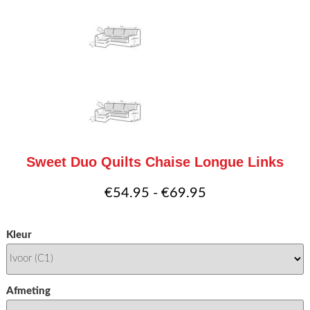
Sweet Duo Quilts Chaise Longue Links
Prijsklasse:
€
54.95
-
€
69.95
€54.95
Kleur
tot
€69.95
Afmeting