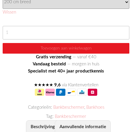
Wissen
Sweet
Duo
Quilts
Toevoegen aan winkelwagen
Chaise
Gratis verzending
— vanaf €40
Longue
Vandaag besteld
— morgen in huis
Links
Specialist met 40+ jaar productkennis
aantal
★★★★★
9,6
via Klantenvertellen
Categorieën:
Bankbeschermer
,
Bankhoes
Tag:
Bankbeschermer
Beschrijving
Aanvullende informatie