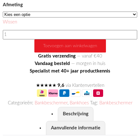
Afmeting
Wissen
Duo
Quilts
Toevoegen aan winkelwagen
Chaise
Longue
Gratis verzending
— vanaf €40
Links
Vandaag besteld
— morgen in huis
aantal
Specialist met 40+ jaar productkennis
★★★★★
9,6
via Klantenvertellen
Categorieën:
Bankbeschermer
,
Bankhoes
Tag:
Bankbeschermer
Beschrijving
Aanvullende informatie