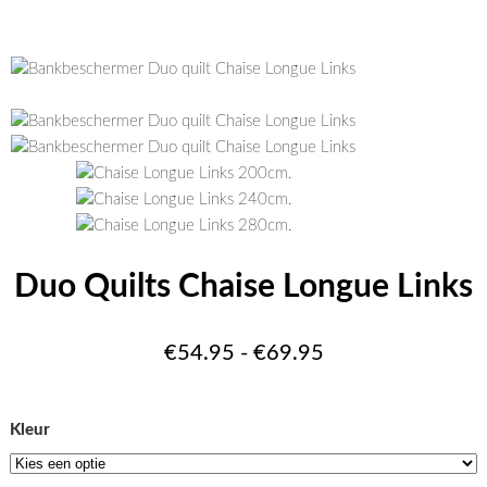
Duo Quilts Chaise Longue Links
Prijsklasse:
€
54.95
-
€
69.95
€54.95
tot
Kleur
€69.95