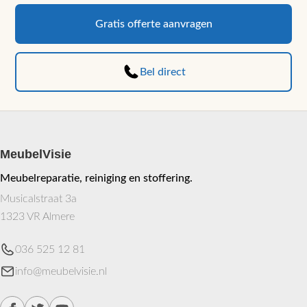
Deze
kan
optie
Gratis offerte aanvragen
gekozen
kan
worden
gekozen
op
worden
Bel direct
de
op
productpagina
de
productp
MeubelVisie
Meubelreparatie, reiniging en stoffering.
Musicalstraat 3a
1323 VR Almere
036 525 12 81
info@meubelvisie.nl