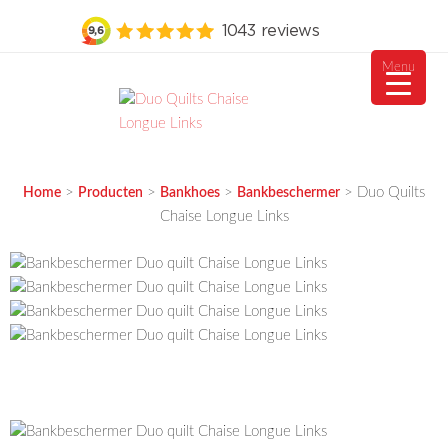
Menu
Ga
naar
de
MEUBELVISIE
Passie voor meubels
inhoud
>
>
>
>
Duo Quilts
Home
Producten
Bankhoes
Bankbeschermer
Chaise Longue Links