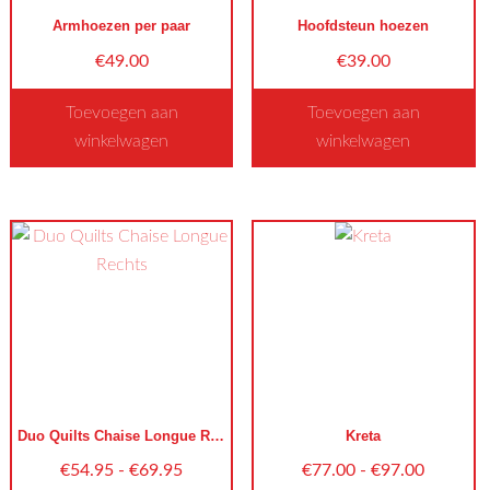
worden
worden
Armhoezen per paar
Hoofdsteun hoezen
op
op
€
49.00
€
39.00
de
de
productpagina
productpagina
Toevoegen aan
Toevoegen aan
winkelwagen
winkelwagen
Dit
Dit
product
product
heeft
heeft
meerdere
meerdere
variaties.
variaties.
Deze
Deze
optie
optie
kan
kan
gekozen
gekozen
worden
worden
Duo Quilts Chaise Longue Rechts
Kreta
op
op
Prijsklasse:
Prijsklas
€
54.95
-
€
69.95
€
77.00
-
€
97.00