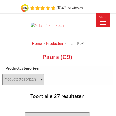
Menu
Ga
naar
MEUBELVISIE
Passie voor meubels
de
>
>
Paars (C9)
Home
Producten
inhoud
Paars (C9)
Productcategorieën
Gesorteerd
Toont alle 27 resultaten
op
nieuwste