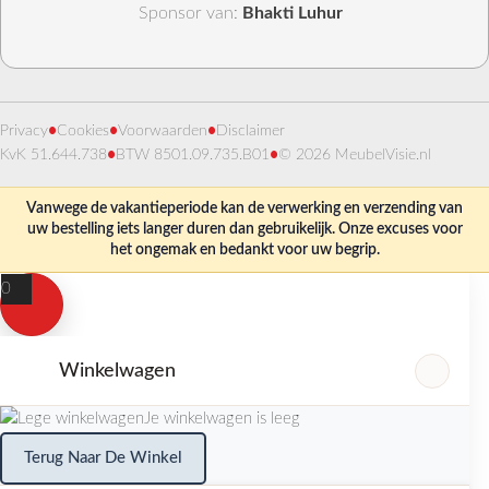
Sponsor van:
Bhakti Luhur
Privacy
•
Cookies
•
Voorwaarden
•
Disclaimer
KvK 51.644.738
•
BTW 8501.09.735.B01
•
© 2026 MeubelVisie.nl
Vanwege de vakantieperiode kan de verwerking en verzending van
uw bestelling iets langer duren dan gebruikelijk. Onze excuses voor
het ongemak en bedankt voor uw begrip.
0
Winkelwagen
Je winkelwagen is leeg
Terug Naar De Winkel