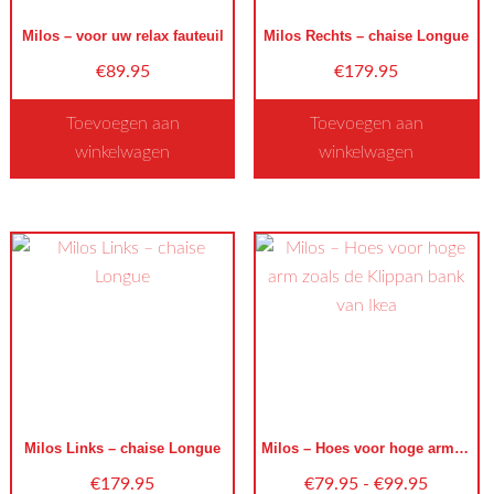
gekozen
gekozen
worden
worden
Milos – voor uw relax fauteuil
Milos Rechts – chaise Longue
op
op
€
89.95
€
179.95
de
de
productpagina
productpagina
Toevoegen aan
Toevoegen aan
winkelwagen
winkelwagen
Dit
Dit
product
product
heeft
heeft
meerdere
meerdere
variaties.
variaties.
Deze
Deze
optie
optie
kan
kan
gekozen
gekozen
worden
worden
Milos Links – chaise Longue
Milos – Hoes voor hoge arm zoals de Klippan bank van Ikea
op
op
Prijsklas
€
179.95
€
79.95
-
€
99.95