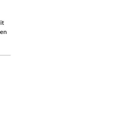
it
 en