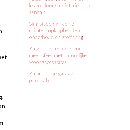
levensduur van interieur en
sanitair
Slim slapen in kleine
ruimtes: opklapbedden,
n
onderhoud en stoffering
Zo geef je een interieur
meer sfeer met natuurlijke
met
woonaccessoires
Zo richt je je garage
praktisch in
g.
en
at