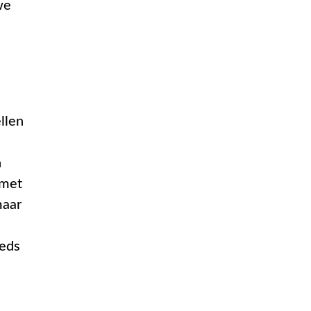
we
llen
n
 met
maar
eeds