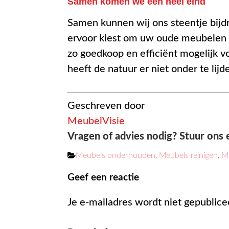
Samen komen we een heel eind
Samen kunnen wij ons steentje bijd
ervoor kiest om uw oude meubelen doo
zo goedkoop en efficiënt mogelijk v
heeft de natuur er niet onder te lijd
Geschreven door
MeubelVisie
Vragen of advies nodig? Stuur ons 
Categorieën
Meubels onderhouden
,
Meubels reinigen
,
Me
Geef een reactie
Je e-mailadres wordt niet gepublice