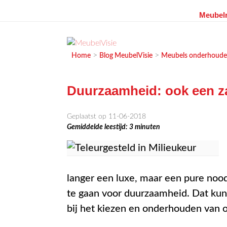
Meubelr
Ga
naar
de
MEUBELVISIE
Passie voor meubels
>
>
Home
Blog MeubelVisie
Meubels onderhoud
inhoud
Duurzaamheid: ook een z
Geplaatst op 11-06-2018
Gemiddelde leestijd:
3
minuten
langer een luxe, maar een pure nood
te gaan voor duurzaamheid. Dat kun
bij het kiezen en onderhouden van