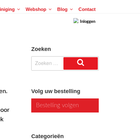
einiging
Webshop
Blog
Contact
Inloggen
Zoeken
Zoeken
naar:
Zoeken
en.
Volg uw bestelling
Bestelling volgen
door
ok
Categorieën