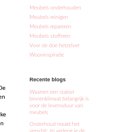
Meubels onderhouden
Meubels reinigen
Meubels repareren
Meubels stofferen
Voor de doe hetzelver
Wooninspiratie
%
Recente blogs
 De
Waarom een stabiel
en
binnenklimaat belangrijk is
voor de levensduur van
meubels
jke
en
Onderhoud maakt het
verschil: zo verleng je de