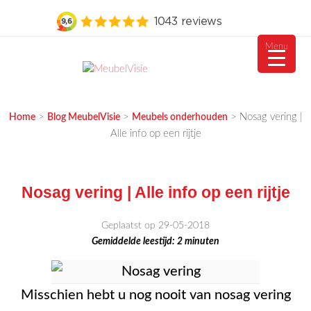
Menu
Ga
naar
MEUBELVISIE
Passie voor meubels
de
>
>
>
Nosag vering |
Home
Blog MeubelVisie
Meubels onderhouden
inhoud
Alle info op een rijtje
Nosag vering | Alle info op een rijtje
Geplaatst op 29-05-2018
Gemiddelde leestijd:
2
minuten
Misschien hebt u nog nooit van nosag vering