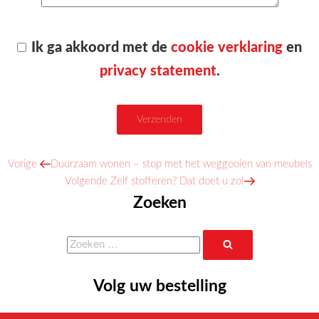
Ik ga akkoord met de
cookie verklaring
en
privacy statement
.
Vorig
Vorige
Duurzaam wonen – stop met het weggooien van meubels
Bericht
bericht
Volgend
Volgende
Zelf stofferen? Dat doet u zo!
navigatie
bericht
Zoeken
Zoeken
Zoeken
naar:
Volg uw bestelling