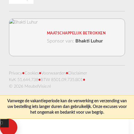
MAATSCHAPPELIJK BETROKKEN
Sponsor van:
Bhakti Luhur
Privacy
•
Cookies
•
Voorwaarden
•
Disclaimer
KvK 51.644.738
•
BTW 8501.09.735.B01
•
© 2026 MeubelVisie.nl
Vanwege de vakantieperiode kan de verwerking en verzending van
uw bestelling iets langer duren dan gebruikelijk. Onze excuses voor
het ongemak en bedankt voor uw begrip.
0