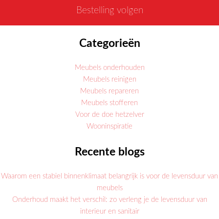
Bestelling volgen
Categorieën
Meubels onderhouden
Meubels reinigen
Meubels repareren
Meubels stofferen
Voor de doe hetzelver
Wooninspiratie
Recente blogs
Waarom een stabiel binnenklimaat belangrijk is voor de levensduur van
meubels
Onderhoud maakt het verschil: zo verleng je de levensduur van
interieur en sanitair