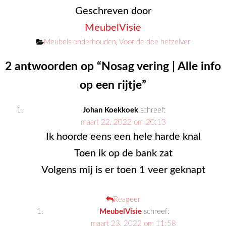
Geschreven door
MeubelVisie
Categorieën
Meubels onderhouden
,
Voor de doe hetzelver
2 antwoorden op “Nosag vering | Alle info
op een rijtje”
Johan Koekkoek
schreef:
maart 22, 2022 om 20:13
Ik hoorde eens een hele harde knal
Toen ik op de bank zat
Volgens mij is er toen 1 veer geknapt
Reageer
MeubelVisie
schreef:
maart 23, 2022 om 11:58