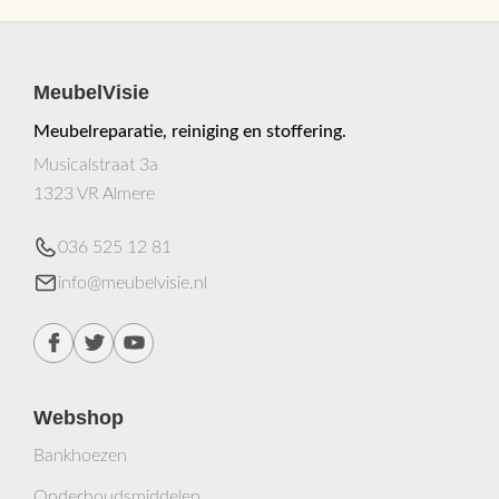
MeubelVisie
Meubelreparatie, reiniging en stoffering.
Musicalstraat 3a
1323 VR Almere
036 525 12 81
info@meubelvisie.nl
Webshop
Bankhoezen
Onderhoudsmiddelen