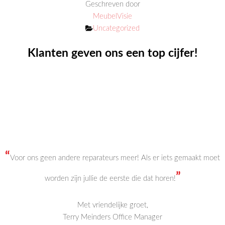
Geschreven door
MeubelVisie
Categorieën
Uncategorized
Klanten geven ons een top cijfer!
“
Voor ons geen andere reparateurs meer! Als er iets gemaakt moet
”
worden zijn jullie de eerste die dat horen!
Met vriendelijke groet,
Terry Meinders Office Manager