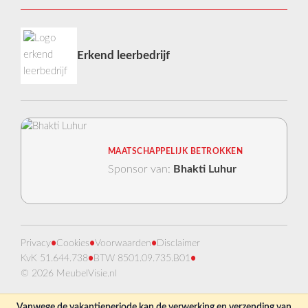
Erkend leerbedrijf
MAATSCHAPPELIJK BETROKKEN
Sponsor van:
Bhakti Luhur
Privacy
•
Cookies
•
Voorwaarden
•
Disclaimer
KvK 51.644.738
•
BTW 8501.09.735.B01
•
© 2026 MeubelVisie.nl
Vanwege de vakantieperiode kan de verwerking en verzending van