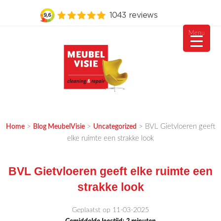
Menu
Ga
naar
de
inhoud
MEUBELVISIE
Passie voor meubels
>
>
>
BVL Gietvloeren geeft
Home
Blog MeubelVisie
Uncategorized
elke ruimte een strakke look
BVL Gietvloeren geeft elke ruimte een
strakke look
Geplaatst op 11-03-2025