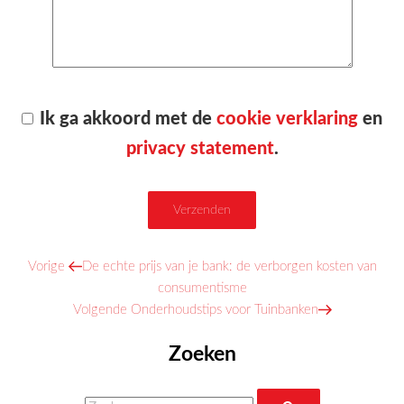
Ik ga akkoord met de
cookie verklaring
en
privacy statement
.
Vorig
Vorige
De echte prijs van je bank: de verborgen kosten van
Bericht
bericht
consumentisme
navigatie
Volgend
Volgende
Onderhoudstips voor Tuinbanken
bericht
Zoeken
Zoeken