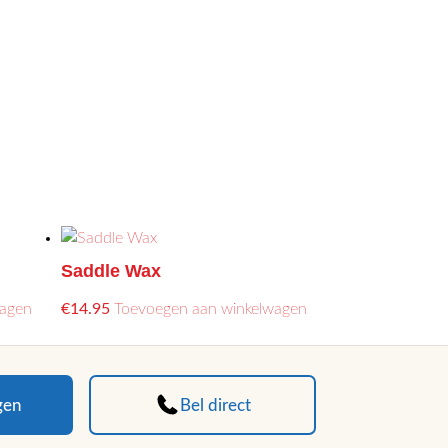
Saddle Wax
Dit
wagen
€
14.95
Toevoegen aan winkelwagen
product
heeft
meerdere
variaties.
gen
Bel direct
Deze