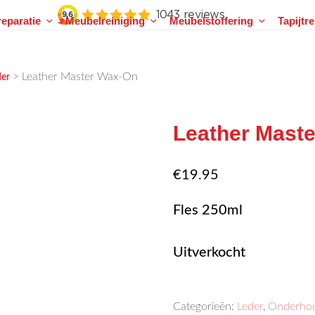
eparatie
Meubelreiniging
Meubelstoffering
Tapijtr
>
Leather Master Wax-On
der
Leather Mast
€
19.95
Fles 250ml
Uitverkocht
Categorieën:
Leder
,
Onderhou