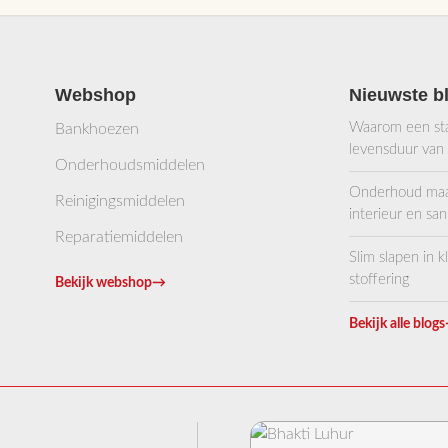
Deze
optie
kan
gekozen
Webshop
Nieuwste b
worden
op
Waarom een stab
Bankhoezen
de
levensduur van
Onderhoudsmiddelen
productpagina
Onderhoud maakt
Reinigingsmiddelen
interieur en sani
Reparatiemiddelen
Slim slapen in 
stoffering
Bekijk webshop
→
Bekijk alle blogs