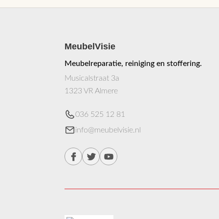
MeubelVisie
Meubelreparatie, reiniging en stoffering.
Musicalstraat 3a
1323 VR Almere
036 525 12 81
info@meubelvisie.nl