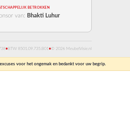
TSCHAPPELIJK BETROKKEN
onsor van:
Bhakti Luhur
738
•
BTW 8501.09.735.B01
•
© 2026 MeubelVisie.nl
e excuses voor het ongemak en bedankt voor uw begrip.