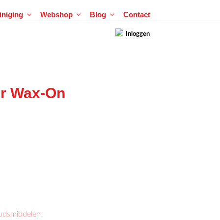
einiging
Webshop
Blog
Contact
Inloggen
er Wax-On
dsmiddelen