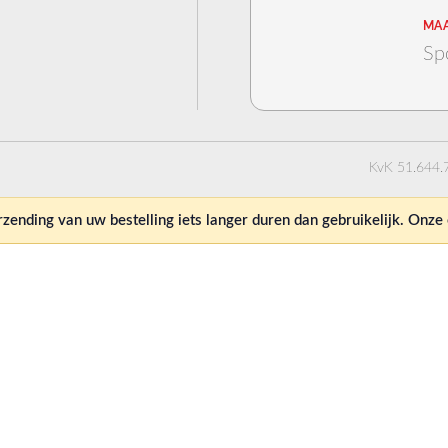
MAA
Sp
KvK 51.644.
ending van uw bestelling iets langer duren dan gebruikelijk. Onz