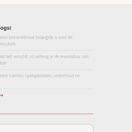
optie
kan
gekozen
worden
logs!
op
de
iel binnenklimaat belangrijk is voor de
productpagina
 meubels
 het verschil: zo verleng je de levensduur van
tair
kleine ruimtes: opklapbedden, onderhoud en
→