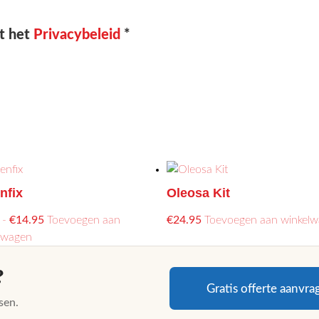
t het
Privacybeleid
*
nfix
Oleosa Kit
Prijsklasse:
-
€
14.95
Toevoegen aan
€
24.95
Toevoegen aan winkel
Dit
€9.95
lwagen
product
tot
?
heeft
€14.95
meerdere
Gratis offerte aanvra
sen.
variaties.