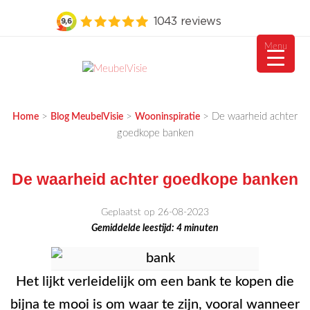
Menu
Ga
naar
MEUBELVISIE
Passie voor meubels
de
>
>
>
De waarheid achter
Home
Blog MeubelVisie
Wooninspiratie
inhoud
goedkope banken
De waarheid achter goedkope banken
Geplaatst op 26-08-2023
Gemiddelde leestijd:
4
minuten
Het lijkt verleidelijk om een bank te kopen die
bijna te mooi is om waar te zijn, vooral wanneer