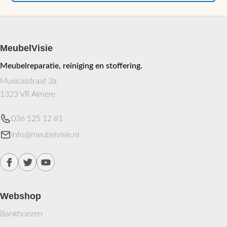
MeubelVisie
Meubelreparatie, reiniging en stoffering.
Musicalstraat 3a
1323 VR Almere
036 525 12 81
info@meubelvisie.nl
Webshop
Bankhoezen