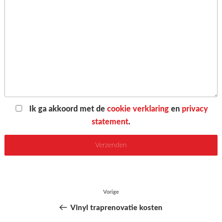
Ik ga akkoord met de
cookie verklaring
en
privacy
statement
.
Bericht
Vorige
Vorig
navigatie
bericht
Vinyl traprenovatie kosten