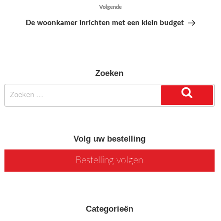
Volgende
Volgend
bericht
De woonkamer inrichten met een klein budget
Zoeken
Zoeken
naar:
Zoeken
Volg uw bestelling
Bestelling volgen
Categorieën