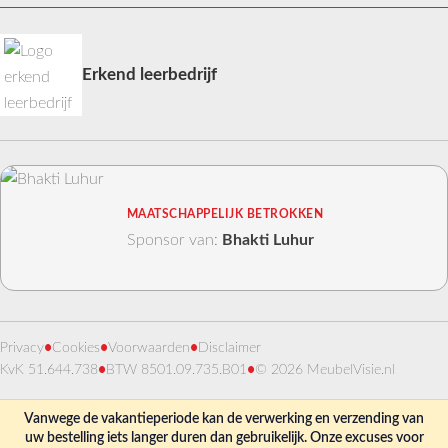
Erkend leerbedrijf
MAATSCHAPPELIJK BETROKKEN
Sponsor van:
Bhakti Luhur
Privacy
•
Cookies
•
Voorwaarden
•
Disclaimer
KvK 51.644.738
•
BTW 8501.09.735.B01
•
© 2026 MeubelVisie.nl
Vanwege de vakantieperiode kan de verwerking en verzending van
uw bestelling iets langer duren dan gebruikelijk. Onze excuses voor