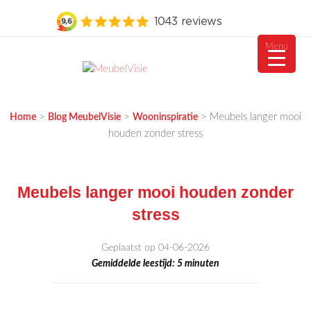
Menu
Ga
naar
MEUBELVISIE
Passie voor meubels
de
>
>
>
Meubels langer mooi
Home
Blog MeubelVisie
Wooninspiratie
inhoud
houden zonder stress
Meubels langer mooi houden zonder
stress
Geplaatst op 04-06-2026
Gemiddelde leestijd:
5
minuten