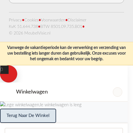
Privacy
•
Cookies
•
Voorwaarden
•
Disclaimer
KvK 51.644.738
•
BTW 8501.09.735.B01
•
© 2026 MeubelVisie.nl
Vanwege de vakantieperiode kan de verwerking en verzending van
uw bestelling iets langer duren dan gebruikelijk. Onze excuses voor
het ongemak en bedankt voor uw begrip.
0
Winkelwagen
Je winkelwagen is leeg
Terug Naar De Winkel