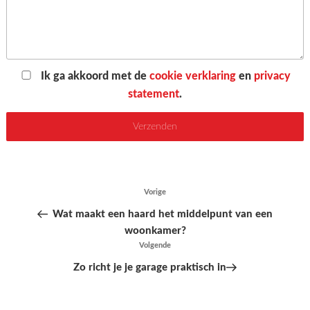
Ik ga akkoord met de
cookie verklaring
en
privacy
statement
.
Bericht
Vorige
Vorig
navigatie
bericht
Wat maakt een haard het middelpunt van een
woonkamer?
Volgende
Volgend
bericht
Zo richt je je garage praktisch in