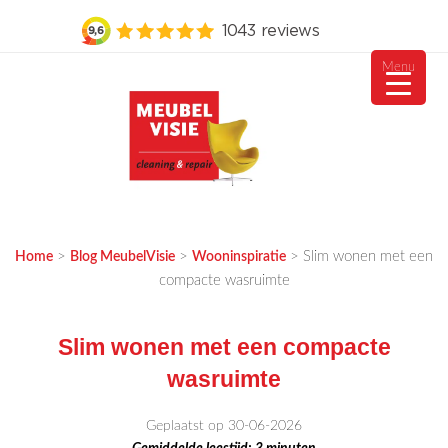
Menu
Ga
naar
de
inhoud
MEUBELVISIE
Passie voor meubels
>
>
>
Slim wonen met een
Home
Blog MeubelVisie
Wooninspiratie
compacte wasruimte
Slim wonen met een compacte
wasruimte
Geplaatst op 30-06-2026