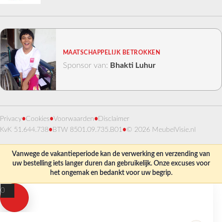
MAATSCHAPPELIJK BETROKKEN
Sponsor van:
Bhakti Luhur
Privacy
•
Cookies
•
Voorwaarden
•
Disclaimer
KvK 51.644.738
•
BTW 8501.09.735.B01
•
© 2026 MeubelVisie.nl
Vanwege de vakantieperiode kan de verwerking en verzending van
uw bestelling iets langer duren dan gebruikelijk. Onze excuses voor
het ongemak en bedankt voor uw begrip.
0