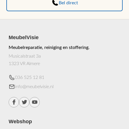
Bel direct
MeubelVisie
Meubelreparatie, reiniging en stoffering.
Musicalstraat 3a
1323 VR Almere
036 525 12 81
info@meubelvisie.nl
Webshop