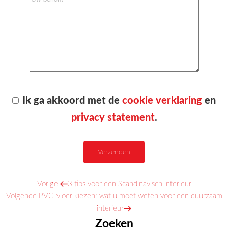
Ik ga akkoord met de
cookie verklaring
en
privacy statement
.
Vorig
Vorige
3 tips voor een Scandinavisch interieur
Bericht
Volgend
bericht
Volgende
PVC-vloer kiezen: wat u moet weten voor een duurzaam
navigatie
bericht
interieur
Zoeken