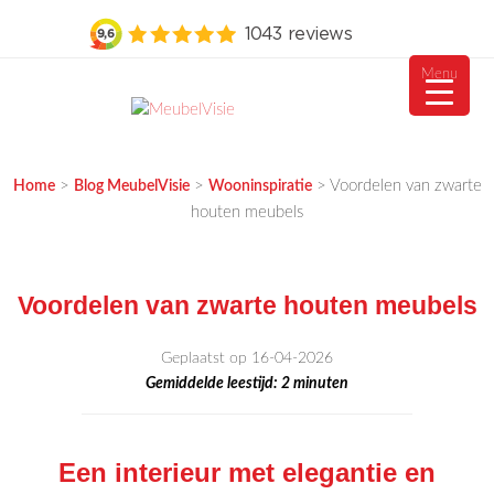
Menu
Ga
naar
MEUBELVISIE
Passie voor meubels
de
>
>
>
Voordelen van zwarte
Home
Blog MeubelVisie
Wooninspiratie
inhoud
houten meubels
Voordelen van zwarte houten meubels
Geplaatst op 16-04-2026
Gemiddelde leestijd:
2
minuten
Een interieur met elegantie en