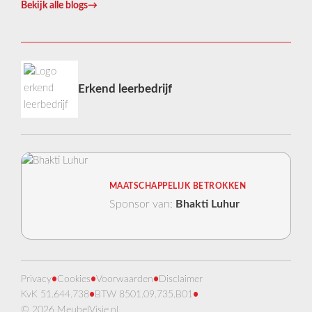
Bekijk alle blogs
→
Erkend leerbedrijf
MAATSCHAPPELIJK BETROKKEN
Sponsor van:
Bhakti Luhur
Privacy
•
Cookies
•
Voorwaarden
•
Disclaimer
KvK 51.644.738
•
BTW 8501.09.735.B01
•
© 2026 MeubelVisie.nl