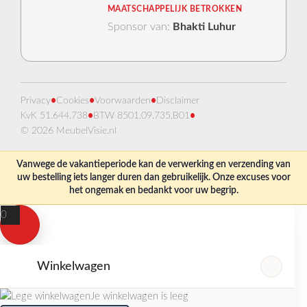
MAATSCHAPPELIJK BETROKKEN
Sponsor van:
Bhakti Luhur
Privacy
•
Cookies
•
Voorwaarden
•
Disclaimer
KvK 51.644.738
•
BTW 8501.09.735.B01
•
© 2026 MeubelVisie.nl
Vanwege de vakantieperiode kan de verwerking en verzending van
uw bestelling iets langer duren dan gebruikelijk. Onze excuses voor
het ongemak en bedankt voor uw begrip.
0
Winkelwagen
Je winkelwagen is leeg