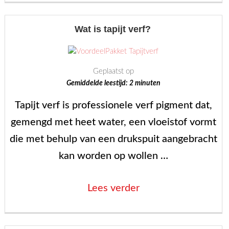
tapijtverf”
Wat is tapijt verf?
Geplaatst op
Gemiddelde leestijd:
2
minuten
Tapijt verf is professionele verf pigment dat,
gemengd met heet water, een vloeistof vormt
die met behulp van een drukspuit aangebracht
kan worden op wollen …
“Wat
Lees verder
is
tapijt