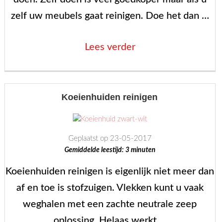
zelf uw meubels gaat reinigen. Doe het dan …
“Meubels
Lees verder
reinigen
–
tips
Koeienhuiden reinigen
om
het
Geplaatst op 23-05-2017
zelf
Gemiddelde leestijd:
3
minuten
te
Koeienhuiden reinigen is eigenlijk niet meer dan
doen”
af en toe is stofzuigen. Vlekken kunt u vaak
weghalen met een zachte neutrale zeep
oplossing. Helaas werkt …