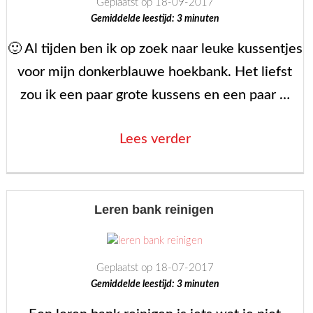
Geplaatst op 18-09-2017
Gemiddelde leestijd:
3
minuten
🙂 Al tijden ben ik op zoek naar leuke kussentjes
voor mijn donkerblauwe hoekbank. Het liefst
zou ik een paar grote kussens en een paar …
“Ga
Lees verder
je
kussens
maken?
Leren bank reinigen
Hier
mijn
Geplaatst op 18-07-2017
tips!”
Gemiddelde leestijd:
3
minuten