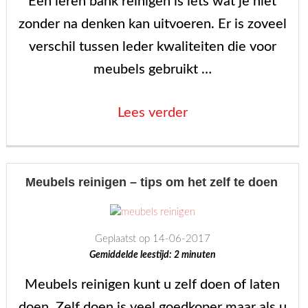
Een leren bank reinigen is iets wat je niet
zonder na denken kan uitvoeren. Er is zoveel
verschil tussen leder kwaliteiten die voor
meubels gebruikt …
“Leren
Lees verder
bank
reinigen”
Meubels reinigen – tips om het zelf te doen
Geplaatst op 14-06-2017
Gemiddelde leestijd:
2
minuten
Meubels reinigen kunt u zelf doen of laten
doen. Zelf doen is veel goedkoper maar als u