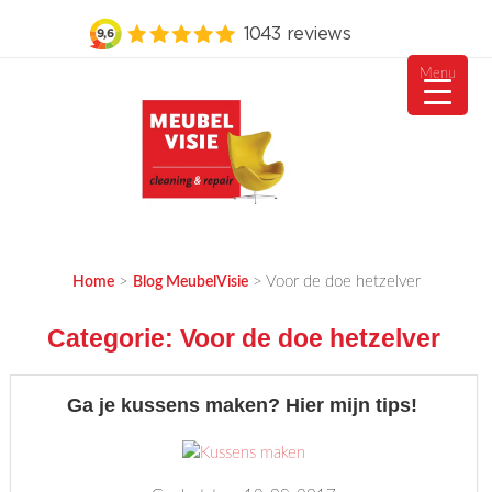
Menu
Ga
naar
de
inhoud
MEUBELVISIE
Passie voor meubels
>
>
Voor de doe hetzelver
Home
Blog MeubelVisie
Categorie:
Voor de doe hetzelver
Ga je kussens maken? Hier mijn tips!