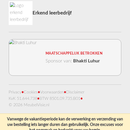
Erkend leerbedrijf
MAATSCHAPPELIJK BETROKKEN
Sponsor van:
Bhakti Luhur
Privacy
•
Cookies
•
Voorwaarden
•
Disclaimer
KvK 51.644.738
•
BTW 8501.09.735.B01
•
© 2026 MeubelVisie.nl
Vanwege de vakantieperiode kan de verwerking en verzending van
uw bestelling iets langer duren dan gebruikelijk. Onze excuses voor