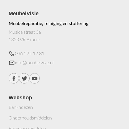
MeubelVisie
Meubelreparatie, reiniging en stoffering.
Musicalstraat 3a
1323 VR Almere
036 525 12 81
info@meubelvisie.nl
Webshop
Bankhoezen
Onderhoudsmiddelen
Reinigingsmiddelen