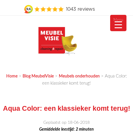
Menu
Ga
naar
de
inhoud
MEUBELVISIE
Passie voor meubels
>
>
>
Aqua Color:
Home
Blog MeubelVisie
Meubels onderhouden
een klassieker komt terug!
Aqua Color: een klassieker komt terug!
Geplaatst op 18-06-2018
Gemiddelde leestijd:
2
minuten