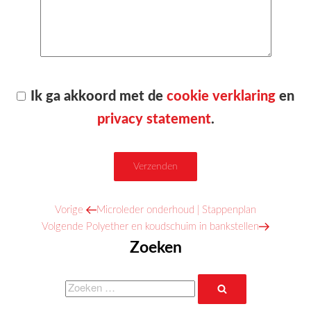
Ik ga akkoord met de
cookie verklaring
en
privacy statement
.
Vorig
Vorige
Microleder onderhoud | Stappenplan
Bericht
Volgend
bericht
Volgende
Polyether en koudschuim in bankstellen
navigatie
bericht
Zoeken
Zoeken
Zoeken
naar: