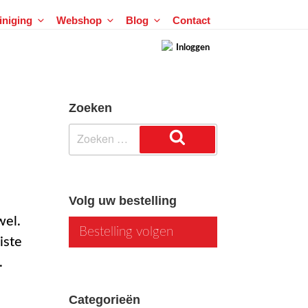
einiging
Webshop
Blog
Contact
Inloggen
Zoeken
Zoeken
naar:
Zoeken
Volg uw bestelling
wel.
Bestelling volgen
iste
.
Categorieën