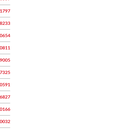
81797
48233
30654
50811
29005
97325
70591
26827
40166
30032