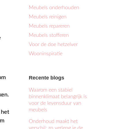
Meubels onderhouden
Meubels reinigen
Meubels repareren
Meubels stofferen
e
Voor de doe hetzelver
Wooninspiratie
 om
Recente blogs
Waarom een stabiel
ken.
binnenklimaat belangrijk is
voor de levensduur van
meubels
 het
om
Onderhoud maakt het
verschil: zo verleng je de