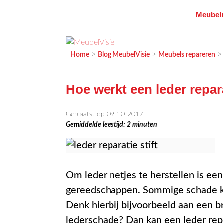
Meubelr
Ga
naar
de
MEUBELVISIE
Passie voor meubels
>
>
Home
Blog MeubelVisie
Meubels repareren
inhoud
Hoe werkt een leder repara
Geplaatst op 09-10-2017
Gemiddelde leestijd:
2
minuten
Om leder netjes te herstellen is een
gereedschappen. Sommige schade kun
Denk hierbij bijvoorbeeld aan een b
lederschade? Dan kan een leder repa