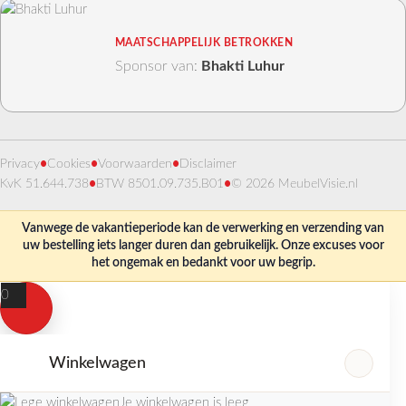
MAATSCHAPPELIJK BETROKKEN
Sponsor van:
Bhakti Luhur
Privacy
•
Cookies
•
Voorwaarden
•
Disclaimer
KvK 51.644.738
•
BTW 8501.09.735.B01
•
© 2026 MeubelVisie.nl
Vanwege de vakantieperiode kan de verwerking en verzending van
uw bestelling iets langer duren dan gebruikelijk. Onze excuses voor
het ongemak en bedankt voor uw begrip.
0
Winkelwagen
Je winkelwagen is leeg