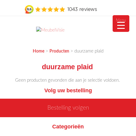
Menu
Ga
naar
MEUBELVISIE
Passie voor meubels
de
>
>
duurzame plaid
Home
Producten
inhoud
duurzame plaid
Geen producten gevonden die aan je selectie voldoen.
Volg uw bestelling
Bestelling volgen
Categorieën