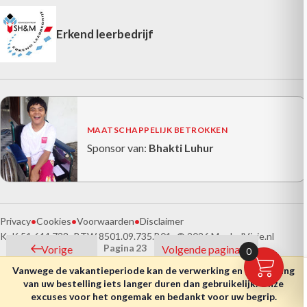
Erkend leerbedrijf
MAATSCHAPPELIJK BETROKKEN
Sponsor van:
Bhakti Luhur
Privacy
•
Cookies
•
Voorwaarden
•
Disclaimer
KvK 51.644.738
•
BTW 8501.09.735.B01
•
© 2026 MeubelVisie.nl
Berichten
Pagina
23
Vorige
Volgende pagina
0
paginering
pagina
Vanwege de vakantieperiode kan de verwerking en verzending
van uw bestelling iets langer duren dan gebruikelijk. Onze
excuses voor het ongemak en bedankt voor uw begrip.