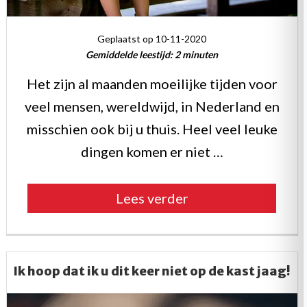
Geplaatst op 10-11-2020
Gemiddelde leestijd:
2
minuten
Het zijn al maanden moeilijke tijden voor
veel mensen, wereldwijd, in Nederland en
misschien ook bij u thuis. Heel veel leuke
dingen komen er niet …
“Ontspanning
Lees verder
in
spannende
tijden”
Ik hoop dat ik u dit keer niet op de kast jaag!