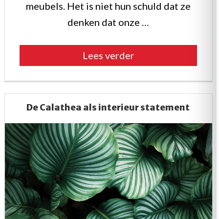
meubels. Het is niet hun schuld dat ze
denken dat onze …
“Bescherm
Lees verder
uw
bank
tegen
De Calathea als interieur statement
katten”