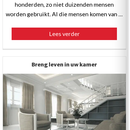
honderden, zo niet duizenden mensen
worden gebruikt. Al die mensen komen van …
“Corona
Lees verder
en
de
meubelen
Breng leven in uw kamer
in
openbare
ruimtes”