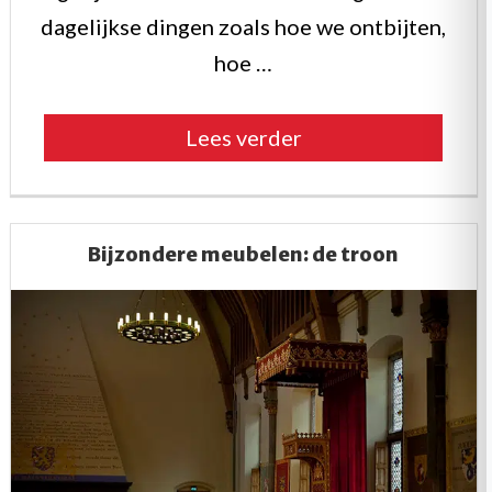
dagelijkse dingen zoals hoe we ontbijten,
hoe …
“Cultuur
Lees verder
in
de
slaapkamer”
Bijzondere meubelen: de troon