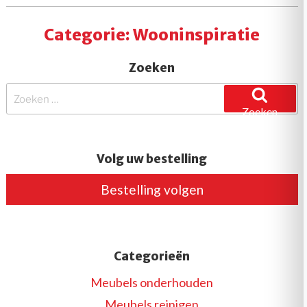
statement”
Categorie:
Wooninspiratie
Zoeken
Zoeken
naar:
Zoeken
Volg uw bestelling
Bestelling volgen
Categorieën
Meubels onderhouden
Meubels reinigen