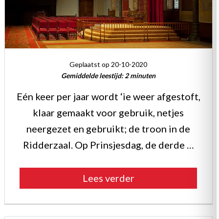
Geplaatst op 20-10-2020
Gemiddelde leestijd:
2
minuten
Eén keer per jaar wordt ‘ie weer afgestoft,
klaar gemaakt voor gebruik, netjes
neergezet en gebruikt; de troon in de
Ridderzaal. Op Prinsjesdag, de derde …
“Bijzondere
Lees verder
meubelen:
de