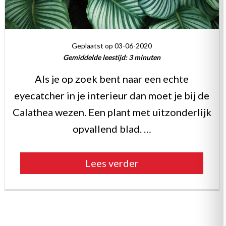
Geplaatst op 03-06-2020
Gemiddelde leestijd:
3
minuten
Als je op zoek bent naar een echte
eyecatcher in je interieur dan moet je bij de
Calathea wezen. Een plant met uitzonderlijk
opvallend blad. …
“De
Lees verder
Calathea
als
interieur