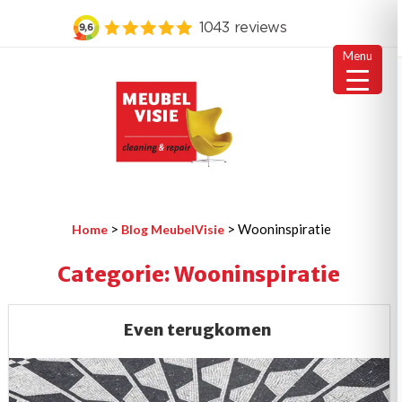
Menu
Ga
naar
de
inhoud
MEUBELVISIE
Passie voor meubels
>
>
Wooninspiratie
Home
Blog MeubelVisie
Categorie:
Wooninspiratie
Even terugkomen