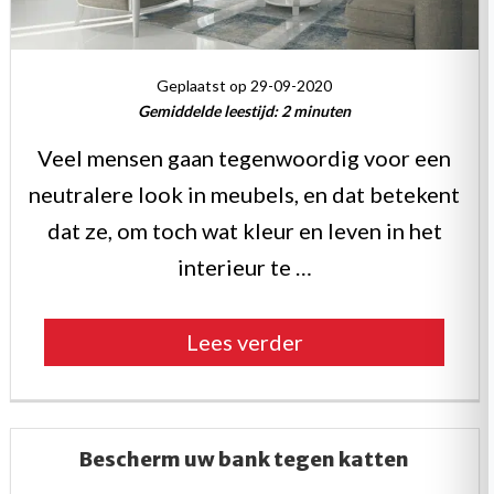
Geplaatst op 29-09-2020
Gemiddelde leestijd:
2
minuten
Veel mensen gaan tegenwoordig voor een
neutralere look in meubels, en dat betekent
dat ze, om toch wat kleur en leven in het
interieur te …
“Breng
Lees verder
leven
in
uw
Bescherm uw bank tegen katten
kamer”